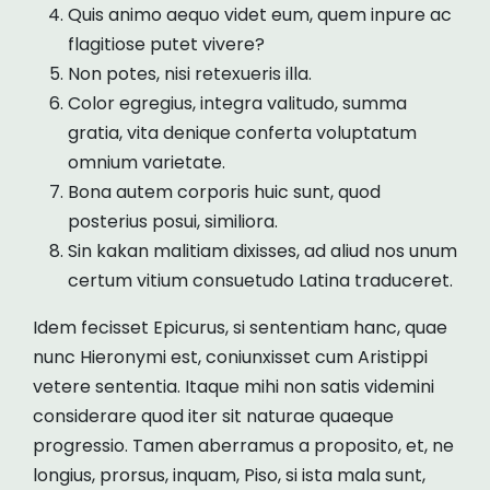
Quis animo aequo videt eum, quem inpure ac
flagitiose putet vivere?
Non potes, nisi retexueris illa.
Color egregius, integra valitudo, summa
gratia, vita denique conferta voluptatum
omnium varietate.
Bona autem corporis huic sunt, quod
posterius posui, similiora.
Sin kakan malitiam dixisses, ad aliud nos unum
certum vitium consuetudo Latina traduceret.
Idem fecisset Epicurus, si sententiam hanc, quae
nunc Hieronymi est, coniunxisset cum Aristippi
vetere sententia. Itaque mihi non satis videmini
considerare quod iter sit naturae quaeque
progressio. Tamen aberramus a proposito, et, ne
longius, prorsus, inquam, Piso, si ista mala sunt,