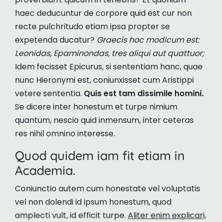
haec deducuntur de corpore quid est cur non
recte pulchritudo etiam ipsa propter se
expetenda ducatur?
Graecis hoc modicum est:
Leonidas, Epaminondas, tres aliqui aut quattuor;
Idem fecisset Epicurus, si sententiam hanc, quae
nunc Hieronymi est, coniunxisset cum Aristippi
vetere sententia.
Quis est tam dissimile homini.
Se dicere inter honestum et turpe nimium
quantum, nescio quid inmensum, inter ceteras
res nihil omnino interesse.
Quod quidem iam fit etiam in
Academia.
Coniunctio autem cum honestate vel voluptatis
vel non dolendi id ipsum honestum, quod
amplecti vult, id efficit turpe.
Aliter enim explicari,