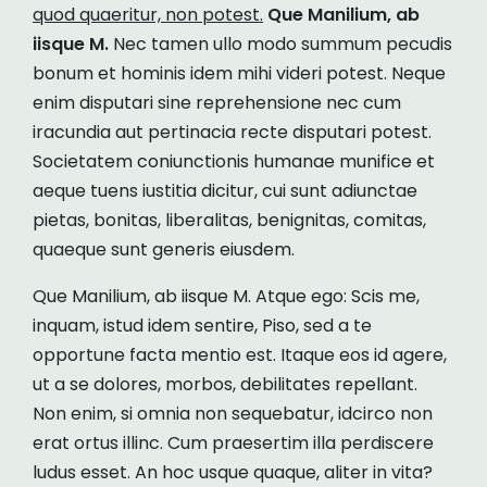
quod quaeritur, non potest.
Que Manilium, ab
iisque M.
Nec tamen ullo modo summum pecudis
bonum et hominis idem mihi videri potest. Neque
enim disputari sine reprehensione nec cum
iracundia aut pertinacia recte disputari potest.
Societatem coniunctionis humanae munifice et
aeque tuens iustitia dicitur, cui sunt adiunctae
pietas, bonitas, liberalitas, benignitas, comitas,
quaeque sunt generis eiusdem.
Que Manilium, ab iisque M. Atque ego: Scis me,
inquam, istud idem sentire, Piso, sed a te
opportune facta mentio est. Itaque eos id agere,
ut a se dolores, morbos, debilitates repellant.
Non enim, si omnia non sequebatur, idcirco non
erat ortus illinc. Cum praesertim illa perdiscere
ludus esset. An hoc usque quaque, aliter in vita?