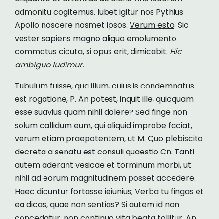
admonitu cogitemus. Iubet igitur nos Pythius
Apollo noscere nosmet ipsos.
Verum esto;
Sic
vester sapiens magno aliquo emolumento
commotus cicuta, si opus erit, dimicabit.
Hic
ambiguo ludimur.
Tubulum fuisse, qua illum, cuius is condemnatus
est rogatione, P. An potest, inquit ille, quicquam
esse suavius quam nihil dolere? Sed finge non
solum callidum eum, qui aliquid improbe faciat,
verum etiam praepotentem, ut M. Quo plebiscito
decreta a senatu est consuli quaestio Cn. Tanti
autem aderant vesicae et torminum morbi, ut
nihil ad eorum magnitudinem posset accedere.
Haec dicuntur fortasse ieiunius;
Verba tu fingas et
ea dicas, quae non sentias? Si autem id non
concedatur, non continuo vita beata tollitur. An