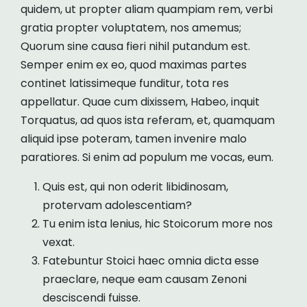
quidem, ut propter aliam quampiam rem, verbi
gratia propter voluptatem, nos amemus;
Quorum sine causa fieri nihil putandum est.
Semper enim ex eo, quod maximas partes
continet latissimeque funditur, tota res
appellatur. Quae cum dixissem, Habeo, inquit
Torquatus, ad quos ista referam, et, quamquam
aliquid ipse poteram, tamen invenire malo
paratiores. Si enim ad populum me vocas, eum.
Quis est, qui non oderit libidinosam,
protervam adolescentiam?
Tu enim ista lenius, hic Stoicorum more nos
vexat.
Fatebuntur Stoici haec omnia dicta esse
praeclare, neque eam causam Zenoni
desciscendi fuisse.