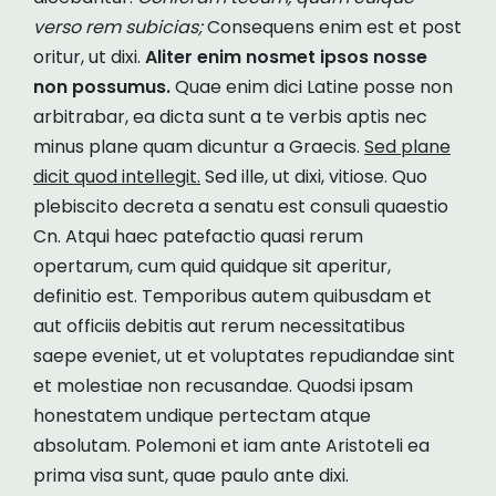
verso rem subicias;
Consequens enim est et post
oritur, ut dixi.
Aliter enim nosmet ipsos nosse
non possumus.
Quae enim dici Latine posse non
arbitrabar, ea dicta sunt a te verbis aptis nec
minus plane quam dicuntur a Graecis.
Sed plane
dicit quod intellegit.
Sed ille, ut dixi, vitiose. Quo
plebiscito decreta a senatu est consuli quaestio
Cn. Atqui haec patefactio quasi rerum
opertarum, cum quid quidque sit aperitur,
definitio est. Temporibus autem quibusdam et
aut officiis debitis aut rerum necessitatibus
saepe eveniet, ut et voluptates repudiandae sint
et molestiae non recusandae. Quodsi ipsam
honestatem undique pertectam atque
absolutam. Polemoni et iam ante Aristoteli ea
prima visa sunt, quae paulo ante dixi.