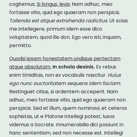
cogitemus;
Si longus, levis;
Nam adhuc, meo
fortasse vitio, quid ego quaeram non perspicis.
Tollenda est atque extrahenda radicitus.
Ut scias
me intellegere, primum idem esse dico
voluptatem, quod ille don. Ego vero isti, inquam,
permitto.
Quodsi ipsam honestatem undique pertectam
atque absolutam.
In schola desinis.
Ex rebus
enim timiditas, non ex vocabulis nascitur.
Huius
ego nunc auctoritatem sequens idem faciam.
Restinguet citius, si ardentem acceperit. Nam
adhuc, meo fortasse vitio, quid ego quaeram non
perspicis. Sed et illum, quem nominavi, et ceteros
sophistas, ut e Platone intellegi potest, lusos
videmus a Socrate. Innumerabilia dici possunt in
hanc sententiam, sed non necesse est. Intellegi