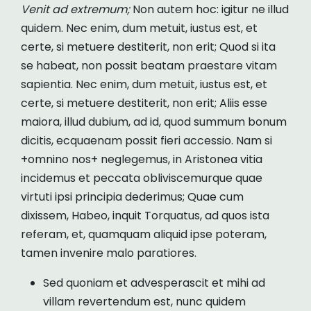
Venit ad extremum;
Non autem hoc: igitur ne illud
quidem. Nec enim, dum metuit, iustus est, et
certe, si metuere destiterit, non erit; Quod si ita
se habeat, non possit beatam praestare vitam
sapientia. Nec enim, dum metuit, iustus est, et
certe, si metuere destiterit, non erit; Aliis esse
maiora, illud dubium, ad id, quod summum bonum
dicitis, ecquaenam possit fieri accessio. Nam si
+omnino nos+ neglegemus, in Aristonea vitia
incidemus et peccata obliviscemurque quae
virtuti ipsi principia dederimus; Quae cum
dixissem, Habeo, inquit Torquatus, ad quos ista
referam, et, quamquam aliquid ipse poteram,
tamen invenire malo paratiores.
Sed quoniam et advesperascit et mihi ad
villam revertendum est, nunc quidem