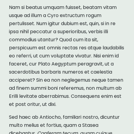
Nam si beatus umquam fuisset, beatam vitam
usque ad illum a Cyro extructum rogum
pertulisset. Num igitur dubium est, quin, si in re
ipsa nihil peccatur a superioribus, verbis illi
commodius utantur? Quod cum ita sit,
perspicuum est omnis rectas res atque laudabilis
eo referri, ut cum voluptate vivatur. Nisi enim id
faceret, cur Plato Aegyptum peragravit, ut a
sacerdotibus barbaris numeros et caelestia
acciperet? Sin ea non neglegemus neque tamen
ad finem summi boni referemus, non multum ab
Erilli levitate aberrabimus. Consequens enim est
et post oritur, ut dixi.
Sed haec ab Antiocho, familiari nostro, dicuntur
multo melius et fortius, quam a Stasea
dicebantur.
Conferam tecum, quam cuique