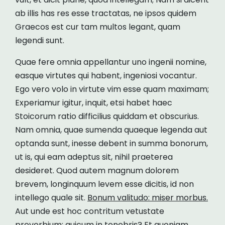
ab illis has res esse tractatas, ne ipsos quidem
Graecos est cur tam multos legant, quam
legendi sunt.
Quae fere omnia appellantur uno ingenii nomine,
easque virtutes qui habent, ingeniosi vocantur.
Ego vero volo in virtute vim esse quam maximam;
Experiamur igitur, inquit, etsi habet haec
Stoicorum ratio difficilius quiddam et obscurius.
Nam omnia, quae sumenda quaeque legenda aut
optanda sunt, inesse debent in summa bonorum,
ut is, qui eam adeptus sit, nihil praeterea
desideret. Quod autem magnum dolorem
brevem, longinquum levem esse dicitis, id non
intellego quale sit.
Bonum valitudo: miser morbus.
Aut unde est hoc contritum vetustate
proverbium: quicum in tenebris? Et quoniam