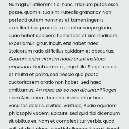
Num igitur utiliorem tibi hunc Triarium putas esse
posse, quam si tua sint Puteolis granaria? Non
perfecti autem homines et tamen ingeniis
excellentibus praediti excitantur saepe gloria,
quae habet speciem honestatis et similitudinem.
Experiamur igitur, inquit, etsi habet haec
Stoicorum ratio difficilius quiddam et obscurius.
Duarum enim vitarum nobis erunt instituta
capienda.
Neutrum vero, inquit ille. Scripta sane
et multa et polita, sed nescio quo pacto
auctoritatem oratio non habet.
Sed haec
omittamus;
An haec ab eo non dicuntur?
Roges
enim Aristonem, bonane ei videantur haec:
vacuitas doloris, divitiae, valitudo; Audio equidem
philosophi vocem, Epicure, sed quid tibi dicendum
sit oblitus es. Nam et complectitur verbis, quod
vult, et dicit plane, quod intellegam; Nam si dicent