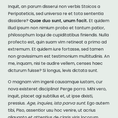
Inquit, an parum disserui non verbis Stoicos a
Peripateticis, sed universa re et tota sententia
dissidere?
Quae duo sunt, unum facit.
Et quidem
illud ipsum non nimium probo et tantum patior,
philosophum loqui de cupiditatibus finiendis. Nulla
profecto est, quin suam vim retineat a primo ad
extremum. Et quidem iure fortasse, sed tamen
non gravissimum est testimonium multitudinis. An
me, inquam, nisi te audire vellem, censes haec
dicturum fuisse? Si longus, levis dictata sunt.
O magnam vim ingenii causamque iustam, cur
nova existeret disciplina! Perge porro. Mihi vero,
inquit, placet agi subtilius et, ut ipse dixisti,
pressius.
Age, inquies, ista parva sunt.
Ego autem
tibi, Piso, assentior usu hoc venire, ut acrius
aliquanto et attentius de claris viris locorum