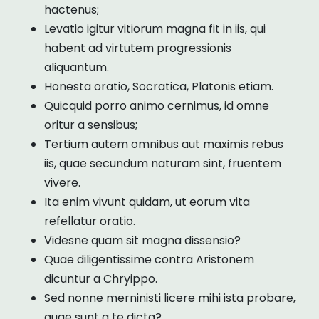
hactenus;
Levatio igitur vitiorum magna fit in iis, qui
habent ad virtutem progressionis
aliquantum.
Honesta oratio, Socratica, Platonis etiam.
Quicquid porro animo cernimus, id omne
oritur a sensibus;
Tertium autem omnibus aut maximis rebus
iis, quae secundum naturam sint, fruentem
vivere.
Ita enim vivunt quidam, ut eorum vita
refellatur oratio.
Videsne quam sit magna dissensio?
Quae diligentissime contra Aristonem
dicuntur a Chryippo.
Sed nonne merninisti licere mihi ista probare,
quae sunt a te dicta?