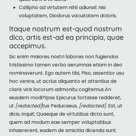
Callipho ad virtutem nihil adiunxit nisi
voluptatem, Diodorus vacuitatem doloris.
Itaque nostrum est-quod nostrum
dico, artis est-ad ea principia, quae
accepimus.
Sic enim maiores nostri labores non fugiendos
tristissimo tamen verbo aerumnas etiam in deo
nominaverunt. Ego autem tibi, Piso, assentior usu
hoc venire, ut acrius aliquanto et attentius de
claris viris locorum admonitu cogitemus.An
eiusdem modi?Ipse Epicurus fortasse redderet,
ut
[redacted]
tus Peducaeus,
[redacted]
. Est, ut
dicis, inquit; Quaeque de virtutibus dicta sunt,
quem ad modum eae semper voluptatibus
inhaererent, eadem de amicitia dicenda sunt.