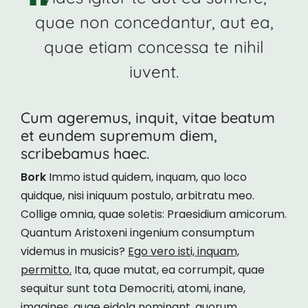
quae non concedantur, aut ea,
quae etiam concessa te nihil
iuvent.
Cum ageremus, inquit, vitae beatum
et eundem supremum diem,
scribebamus haec.
Bork
Immo istud quidem, inquam, quo loco
quidque, nisi iniquum postulo, arbitratu meo.
Collige omnia, quae soletis: Praesidium amicorum.
Quantum Aristoxeni ingenium consumptum
videmus in musicis?
Ego vero isti, inquam,
permitto.
Ita, quae mutat, ea corrumpit, quae
sequitur sunt tota Democriti, atomi, inane,
imagines, quae eidola nominant, quorum