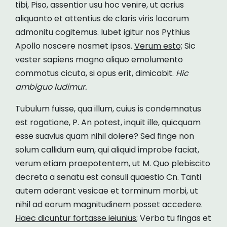
tibi, Piso, assentior usu hoc venire, ut acrius
aliquanto et attentius de claris viris locorum
admonitu cogitemus. Iubet igitur nos Pythius
Apollo noscere nosmet ipsos.
Verum esto;
Sic
vester sapiens magno aliquo emolumento
commotus cicuta, si opus erit, dimicabit.
Hic
ambiguo ludimur.
Tubulum fuisse, qua illum, cuius is condemnatus
est rogatione, P. An potest, inquit ille, quicquam
esse suavius quam nihil dolere? Sed finge non
solum callidum eum, qui aliquid improbe faciat,
verum etiam praepotentem, ut M. Quo plebiscito
decreta a senatu est consuli quaestio Cn. Tanti
autem aderant vesicae et torminum morbi, ut
nihil ad eorum magnitudinem posset accedere.
Haec dicuntur fortasse ieiunius;
Verba tu fingas et