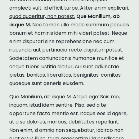
amplecti vult, id efficit turpe.
Aliter enim explicari,
quod quaeritur, non potest.
Que Manilium, ab
iisque M.
Nec tamen ullo modo summum pecudis
bonum et hominis idem mihi videri potest. Neque
enim disputari sine reprehensione nec cum
iracundia aut pertinacia recte disputari potest.
Societatem coniunctionis humanae munifice et
aeque tuens iustitia dicitur, cui sunt adiunctae
pietas, bonitas, liberalitas, benignitas, comitas,
quaeque sunt generis eiusdem.
Que Manilium, ab iisque M. Atque ego: Scis me,
inquam, istud idem sentire, Piso, sed a te
opportune facta mentio est. Itaque eos id agere,
ut a se dolores, morbos, debilitates repellant.
Non enim, si omnia non sequebatur, idcirco non
erat ortus illinc. Cum praesertim illa perdiscere