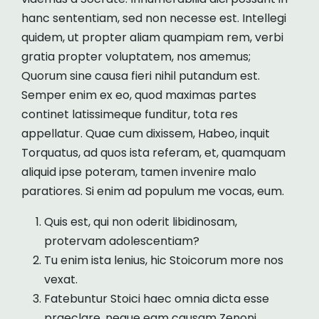
hanc sententiam, sed non necesse est. Intellegi
quidem, ut propter aliam quampiam rem, verbi
gratia propter voluptatem, nos amemus;
Quorum sine causa fieri nihil putandum est.
Semper enim ex eo, quod maximas partes
continet latissimeque funditur, tota res
appellatur. Quae cum dixissem, Habeo, inquit
Torquatus, ad quos ista referam, et, quamquam
aliquid ipse poteram, tamen invenire malo
paratiores. Si enim ad populum me vocas, eum.
Quis est, qui non oderit libidinosam,
protervam adolescentiam?
Tu enim ista lenius, hic Stoicorum more nos
vexat.
Fatebuntur Stoici haec omnia dicta esse
praeclare, neque eam causam Zenoni