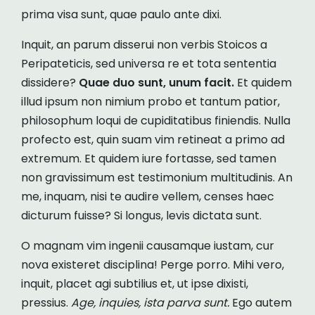
prima visa sunt, quae paulo ante dixi.
Inquit, an parum disserui non verbis Stoicos a
Peripateticis, sed universa re et tota sententia
dissidere?
Quae duo sunt, unum facit.
Et quidem
illud ipsum non nimium probo et tantum patior,
philosophum loqui de cupiditatibus finiendis. Nulla
profecto est, quin suam vim retineat a primo ad
extremum. Et quidem iure fortasse, sed tamen
non gravissimum est testimonium multitudinis. An
me, inquam, nisi te audire vellem, censes haec
dicturum fuisse? Si longus, levis dictata sunt.
O magnam vim ingenii causamque iustam, cur
nova existeret disciplina! Perge porro. Mihi vero,
inquit, placet agi subtilius et, ut ipse dixisti,
pressius.
Age, inquies, ista parva sunt.
Ego autem