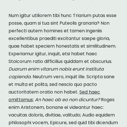
Num igitur utiliorem tibi hunc Triarium putas esse
posse, quam si tua sint Puteolis granaria? Non
perfecti autem homines et tamen ingeniis
excellentibus praediti excitantur saepe gloria,
quae habet speciem honestatis et similitudinem.
Experiamur igitur, inquit, etsi habet haec
Stoicorum ratio difficilius quiddam et obscurius.
Duarum enim vitarum nobis erunt instituta
capienda.
Neutrum vero, inquit ille. Scripta sane
et multa et polita, sed nescio quo pacto
auctoritatem oratio non habet.
Sed haec
omittamus;
An haec ab eo non dicuntur?
Roges
enim Aristonem, bonane ei videantur haec:
vacuitas doloris, divitiae, valitudo; Audio equidem
philosophi vocem, Epicure, sed quid tibi dicendum