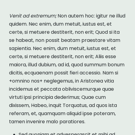
Venit ad extremum;
Non autem hoc: igitur ne illud
quidem. Nec enim, dum metuit, iustus est, et
certe, si metuere destiterit, non erit; Quod si ita
se habeat, non possit beatam praestare vitam
sapientia. Nec enim, dum metuit, iustus est, et
certe, si metuere destiterit, non erit; Aliis esse
maiora, illud dubium, ad id, quod summum bonum
dicitis, ecquaenam possit fieri accessio. Nam si
+omnino nos+ neglegemus, in Aristonea vitia
incidemus et peccata obliviscemurque quae
virtuti ipsi principia dederimus; Quae cum
dixissem, Habeo, inquit Torquatus, ad quos ista
referam, et, quamquam aliquid ipse poteram,
tamen invenire malo paratiores.
Sed quoniam et advesperascit et mihi ad