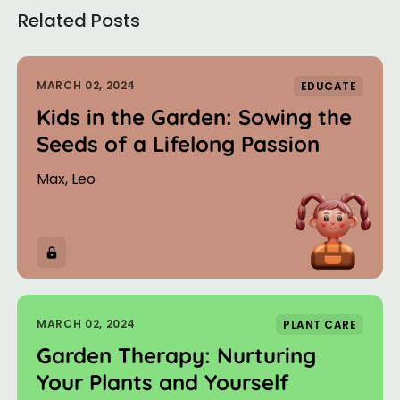
Related Posts
MARCH 02, 2024
EDUCATE
Kids in the Garden: Sowing the
Seeds of a Lifelong Passion
Max, Leo
MARCH 02, 2024
PLANT CARE
Garden Therapy: Nurturing
Your Plants and Yourself