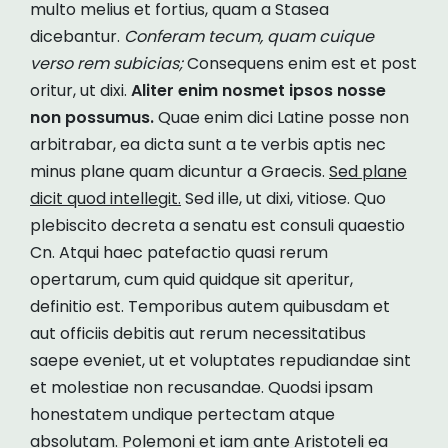
multo melius et fortius, quam a Stasea
dicebantur.
Conferam tecum, quam cuique
verso rem subicias;
Consequens enim est et post
oritur, ut dixi.
Aliter enim nosmet ipsos nosse
non possumus.
Quae enim dici Latine posse non
arbitrabar, ea dicta sunt a te verbis aptis nec
minus plane quam dicuntur a Graecis.
Sed plane
dicit quod intellegit.
Sed ille, ut dixi, vitiose. Quo
plebiscito decreta a senatu est consuli quaestio
Cn. Atqui haec patefactio quasi rerum
opertarum, cum quid quidque sit aperitur,
definitio est. Temporibus autem quibusdam et
aut officiis debitis aut rerum necessitatibus
saepe eveniet, ut et voluptates repudiandae sint
et molestiae non recusandae. Quodsi ipsam
honestatem undique pertectam atque
absolutam. Polemoni et iam ante Aristoteli ea