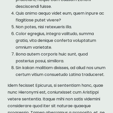
desciscendi fuisse.
Quis animo aequo videt eum, quem inpure ac
flagitiose putet vivere?
Non potes, nisi retexueris illa.
Color egregius, integra valitudo, summa
gratia, vita denique conferta voluptatum
omnium varietate.
Bona autem corporis huic sunt, quod
posterius posui, similiora.
Sin kakan malitiam dixisses, ad aliud nos unum
certum vitium consuetudo Latina traduceret.
Idem fecisset Epicurus, si sententiam hanc, quae
nunc Hieronymi est, coniunxisset cum Aristippi
vetere sententia. Itaque mihi non satis videmini
considerare quod iter sit naturae quaeque
progressio. Tamen aberramus a proposito, et, ne