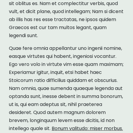
sit oblitus es. Nam et complectitur verbis, quod
vult, et dicit plane, quod intellegam; Nam si dicent
ab illis has res esse tractatas, ne ipsos quidem
Graecos est cur tam multos legant, quam
legendi sunt.
Quae fere omnia appellantur uno ingenii nomine,
easque virtutes qui habent, ingeniosi vocantur.
Ego vero volo in virtute vim esse quam maximam;
Experiamur igitur, inquit, etsi habet haec
Stoicorum ratio difficilius quiddam et obscurius.
Nam omnia, quae sumenda quaeque legenda aut
optanda sunt, inesse debent in summa bonorum,
ut is, qui eam adeptus sit, nihil praeterea
desideret. Quod autem magnum dolorem
brevem, longinquum levem esse dicitis, id non
intellego quale sit.
Bonum valitudo: miser morbus.