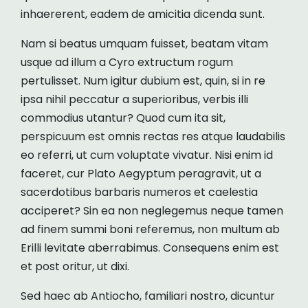
inhaererent, eadem de amicitia dicenda sunt.
Nam si beatus umquam fuisset, beatam vitam
usque ad illum a Cyro extructum rogum
pertulisset. Num igitur dubium est, quin, si in re
ipsa nihil peccatur a superioribus, verbis illi
commodius utantur? Quod cum ita sit,
perspicuum est omnis rectas res atque laudabilis
eo referri, ut cum voluptate vivatur. Nisi enim id
faceret, cur Plato Aegyptum peragravit, ut a
sacerdotibus barbaris numeros et caelestia
acciperet? Sin ea non neglegemus neque tamen
ad finem summi boni referemus, non multum ab
Erilli levitate aberrabimus. Consequens enim est
et post oritur, ut dixi.
Sed haec ab Antiocho, familiari nostro, dicuntur