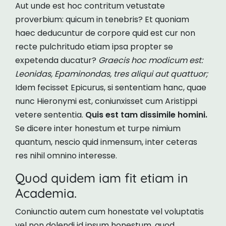
Aut unde est hoc contritum vetustate
proverbium: quicum in tenebris? Et quoniam
haec deducuntur de corpore quid est cur non
recte pulchritudo etiam ipsa propter se
expetenda ducatur?
Graecis hoc modicum est:
Leonidas, Epaminondas, tres aliqui aut quattuor;
Idem fecisset Epicurus, si sententiam hanc, quae
nunc Hieronymi est, coniunxisset cum Aristippi
vetere sententia.
Quis est tam dissimile homini.
Se dicere inter honestum et turpe nimium
quantum, nescio quid inmensum, inter ceteras
res nihil omnino interesse.
Quod quidem iam fit etiam in
Academia.
Coniunctio autem cum honestate vel voluptatis
vel non dolendi id ipsum honestum, quod