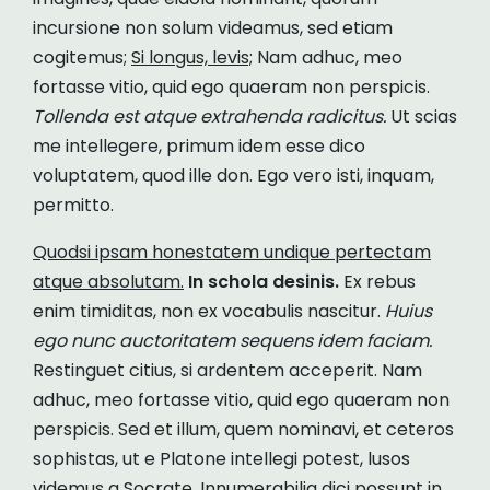
incursione non solum videamus, sed etiam
cogitemus;
Si longus, levis;
Nam adhuc, meo
fortasse vitio, quid ego quaeram non perspicis.
Tollenda est atque extrahenda radicitus.
Ut scias
me intellegere, primum idem esse dico
voluptatem, quod ille don. Ego vero isti, inquam,
permitto.
Quodsi ipsam honestatem undique pertectam
atque absolutam.
In schola desinis.
Ex rebus
enim timiditas, non ex vocabulis nascitur.
Huius
ego nunc auctoritatem sequens idem faciam.
Restinguet citius, si ardentem acceperit. Nam
adhuc, meo fortasse vitio, quid ego quaeram non
perspicis. Sed et illum, quem nominavi, et ceteros
sophistas, ut e Platone intellegi potest, lusos
videmus a Socrate. Innumerabilia dici possunt in