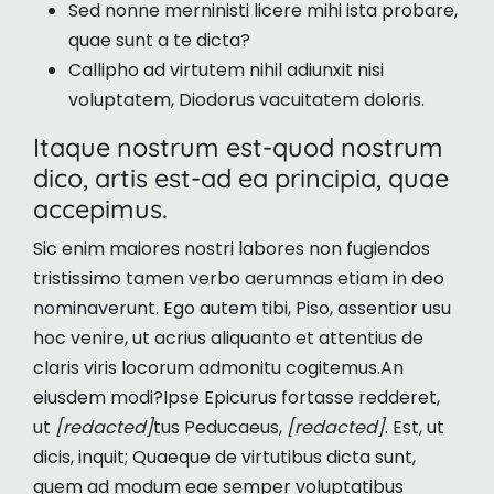
Sed nonne merninisti licere mihi ista probare,
quae sunt a te dicta?
Callipho ad virtutem nihil adiunxit nisi
voluptatem, Diodorus vacuitatem doloris.
Itaque nostrum est-quod nostrum
dico, artis est-ad ea principia, quae
accepimus.
Sic enim maiores nostri labores non fugiendos
tristissimo tamen verbo aerumnas etiam in deo
nominaverunt. Ego autem tibi, Piso, assentior usu
hoc venire, ut acrius aliquanto et attentius de
claris viris locorum admonitu cogitemus.An
eiusdem modi?Ipse Epicurus fortasse redderet,
ut
[redacted]
tus Peducaeus,
[redacted]
. Est, ut
dicis, inquit; Quaeque de virtutibus dicta sunt,
quem ad modum eae semper voluptatibus