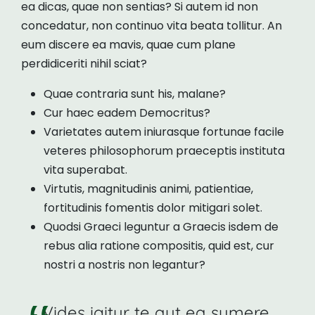
ea dicas, quae non sentias? Si autem id non
concedatur, non continuo vita beata tollitur. An
eum discere ea mavis, quae cum plane
perdidiceriti nihil sciat?
Quae contraria sunt his, malane?
Cur haec eadem Democritus?
Varietates autem iniurasque fortunae facile
veteres philosophorum praeceptis instituta
vita superabat.
Virtutis, magnitudinis animi, patientiae,
fortitudinis fomentis dolor mitigari solet.
Quodsi Graeci leguntur a Graecis isdem de
rebus alia ratione compositis, quid est, cur
nostri a nostris non legantur?
Vides igitur te aut ea sumere,