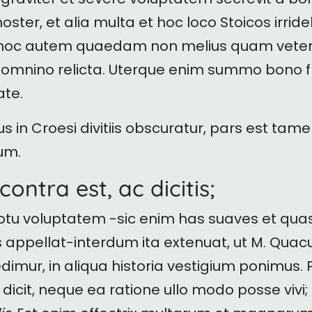
noster, et alia multa et hoc loco Stoicos irrid
hoc autem quaedam non melius quam veter
mnino relicta. Uterque enim summo bono fru
ate.
in Croesi divitiis obscuratur, pars est tam
rum.
contra est, ac dicitis;
tu voluptatem -sic enim has suaves et quas
s appellat-interdum ita extenuat, ut M. Qu
dimur, in aliqua historia vestigium ponimus.
dicit, neque ea ratione ullo modo posse vivi;