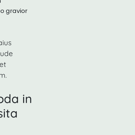
m
uo gravior
aius
lude
et
m.
da in
ita