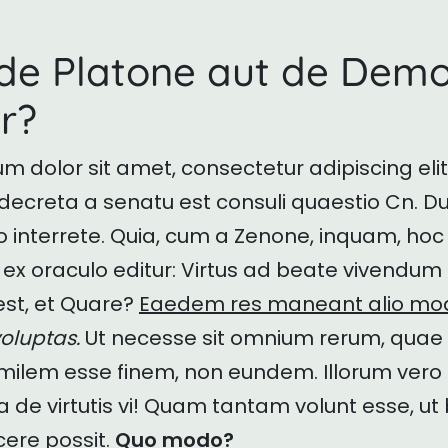
de Platone aut de Demo
r?
m dolor sit amet, consectetur adipiscing elit
 decreta a senatu est consuli quaestio Cn. D
o interrete. Quia, cum a Zenone, inquam, ho
 oraculo editur: Virtus ad beate vivendum 
est, et Quare?
Eaedem res maneant alio mo
voluptas.
Ut necesse sit omnium rerum, quae
imilem esse finem, non eundem. Illorum vero 
a de virtutis vi! Quam tantam volunt esse, u
cere possit.
Quo modo?