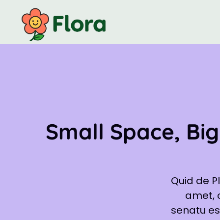
Small Space, Big
Quid de P
amet, c
senatu est