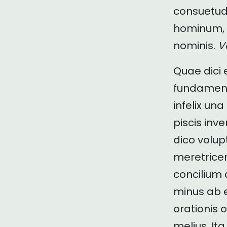
consuetudo
hominum, 
nominis.
V
Quae dici
fundament
infelix una
piscis inv
dico volu
meretrice
concilium 
minus ab e
orationis 
melius. It