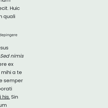
renum
ecit. Huic
 quali
 depingere
nsus
Sed nimis
ere ex
 mihi a te
sse semper
orati
 his.
Sin
ium