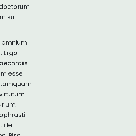
n doctorum
m sui
um omnium
. Ergo
raecordiis
dem esse
t, tamquam
virtutum
arium,
eophrasti
 ille
o. Piso,