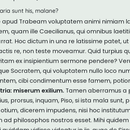
ria sunt his, malane?
le apud Trabeam voluptatem animi nimiam la
em, quam ille Caecilianus, qui omnibus laetit
rrat. Hoc dictum in una re latissime patet, ut 
actis re, non teste moveamur. Quid turpius 
 vitam ex insipientium sermone pendere? Ve
dque Socratem, qui voluptatem nullo loco nu
ntem, cibi condimentum esse famem, potioni
ria: miserum exilium.
Tamen aberramus a p
ius, prorsus, inquam, Piso, si ista mala sunt, p
tium, dicerem impudens, nisi hoc institutu
m ad philosophos nostros esset. Mihi quide