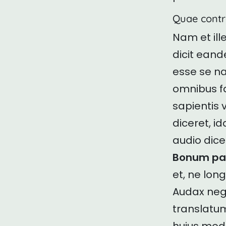
Quae contra
Nam et il
dicit eand
esse se na
omnibus f
sapientis
diceret, i
audio dice
Bonum pat
et, ne long
Audax nego
translatu