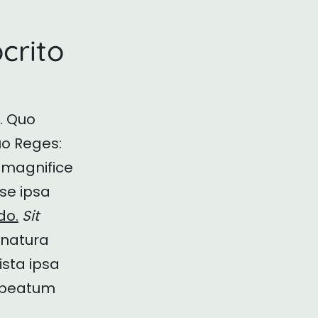
crito
. Quo
uo Reges:
c magnifice
se ipsa
do.
Sit
 natura
ista ipsa
t beatum