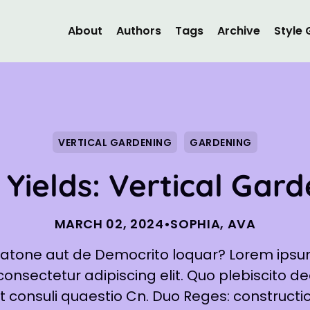
About
Authors
Tags
Archive
Style 
VERTICAL GARDENING
GARDENING
 Yields: Vertical Gar
MARCH 02, 2024
•
SOPHIA
,
AVA
latone aut de Democrito loquar? Lorem ipsum
onsectetur adipiscing elit. Quo plebiscito d
 consuli quaestio Cn. Duo Reges: constructio