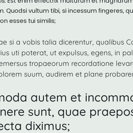
s.
Est enim effectrix multarum et magnaru
. Quodsi vultum tibi, si incessum fingeres, q
on esses tui similis;
e si a vobis talia dicerentur, qualibus C
ius uti poterat, ut expulsus, egens, in pa
emersus tropaeorum recordatione levar
olorem suum, audirem et plane probare
oda autem et incommo
nere sunt, quae praepos
iecta diximus;