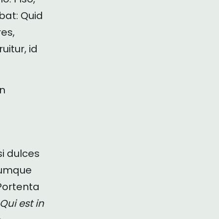
ebat: Quid
es,
itur, id
en
i dulces
acumque
 Portenta
Qui est in