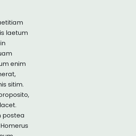
etitiam
iis laetum
in
quam
rum enim
merat,
s sitim.
roposito,
lacet.
m postea
m Homerus