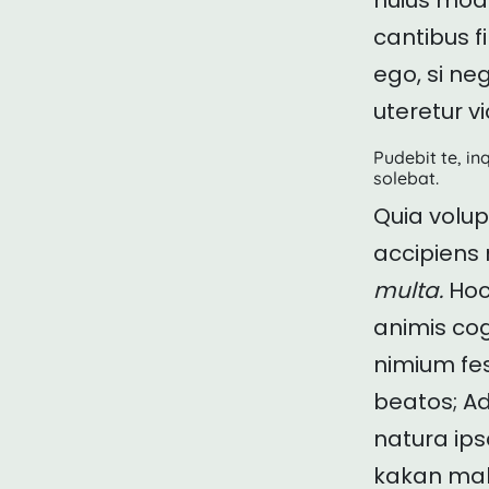
huius modi
cantibus fin
ego, si n
uteretur v
Pudebit te, i
solebat.
Quia volu
accipiens
multa.
Hoc 
animis cog
nimium fes
beatos; A
natura ip
kakan mali