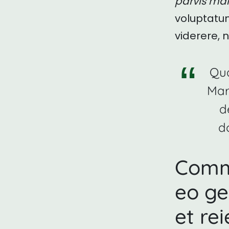
parvis mali
voluptatum
viderere, n
Qua
Mar
d
d
Comm
eo ge
et re