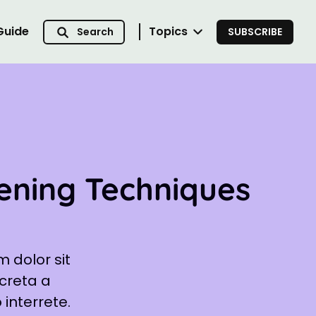
Guide
Topics
Search
SUBSCRIBE
dening Techniques
 dolor sit
ecreta a
 interrete.