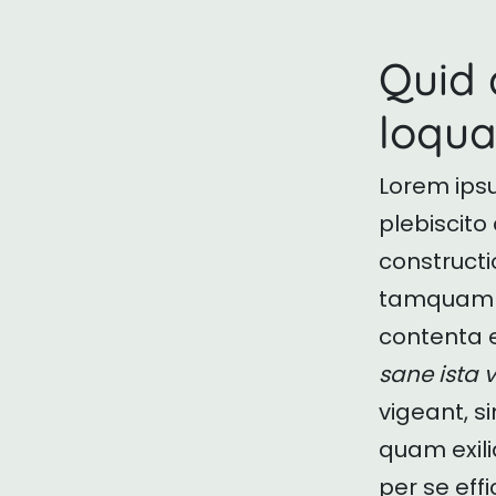
Quid 
loqua
Lorem ipsu
plebiscito
constructi
tamquam ex
contenta 
sane ista 
vigeant, s
quam exili
per se effi