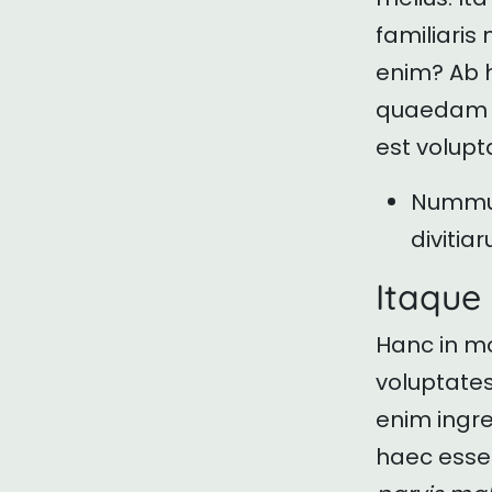
familiaris 
enim? Ab 
quaedam o
est volupt
Nummus 
divitia
Itaque 
Hanc in mo
voluptate
enim ingre
haec esse 