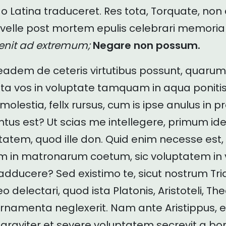
 Latina traduceret. Res tota, Torquate, no
velle post mortem epulis celebrari memoria
enit ad extremum;
Negare non possum.
 eadem de ceteris virtutibus possunt, quar
a vos in voluptate tamquam in aqua ponitis
 molestia, fellx rursus, cum is ipse anulus in p
entus est? Ut scias me intellegere, primum i
ptatem, quod ille don. Quid enim necesse es
m in matronarum coetum, sic voluptatem in 
adducere? Sed existimo te, sicut nostrum Tri
o delectari, quod ista Platonis, Aristoteli, Th
ornamenta neglexerit. Nam ante Aristippus, et
a graviter et severe voluptatem secrevit a bon