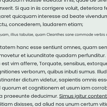
 quiddam vidisse videatur in iis, quae de Si
xerit. Si qua in iis corrigere voluit, deteriora f
egaret quicquam interesse ad beate vivendum
ictu, concederem, laudarem etiam;
nquam, illius tabulae, quam Cleanthes sane commode verbis
ptatem hanc esse sentiunt omnes, quam se
 movetur et iucunditate quadam perfunditur.
est vim afferre, Torquate, sensibus, extorqu
nitiones verborum, quibus inbuti sumus. Illud
tinanter dictum videtur, sapientis omnis e
d quorum et cognitionem et usum iam corrob
sa praeeunte deducimur.
Simus igitur contenti
tiam dixisses, ad aliud nos unum certum vit