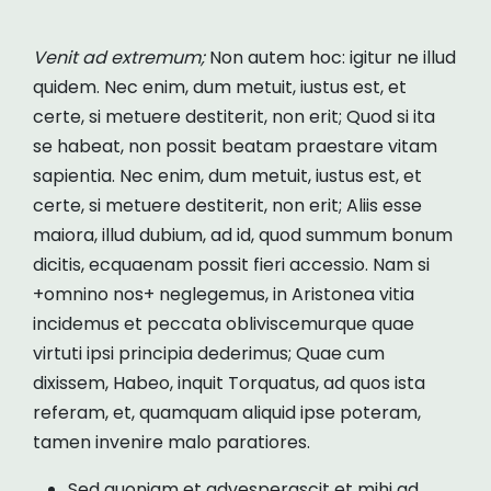
Venit ad extremum;
Non autem hoc: igitur ne illud
quidem. Nec enim, dum metuit, iustus est, et
certe, si metuere destiterit, non erit; Quod si ita
se habeat, non possit beatam praestare vitam
sapientia. Nec enim, dum metuit, iustus est, et
certe, si metuere destiterit, non erit; Aliis esse
maiora, illud dubium, ad id, quod summum bonum
dicitis, ecquaenam possit fieri accessio. Nam si
+omnino nos+ neglegemus, in Aristonea vitia
incidemus et peccata obliviscemurque quae
virtuti ipsi principia dederimus; Quae cum
dixissem, Habeo, inquit Torquatus, ad quos ista
referam, et, quamquam aliquid ipse poteram,
tamen invenire malo paratiores.
Sed quoniam et advesperascit et mihi ad