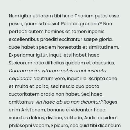
Num igitur utiliorem tibi hunc Triarium putas esse
posse, quam si tua sint Puteolis granaria? Non
perfecti autem homines et tamen ingeniis
excellentibus praediti excitantur saepe gloria,
quae habet speciem honestatis et similitudinem.
Experiamur igitur, inquit, etsi habet haec
Stoicorum ratio difficilius quiddam et obscurius.
Duarum enim vitarum nobis erunt instituta
capienda.
Neutrum vero, inquit ille. Scripta sane
et multa et polita, sed nescio quo pacto
auctoritatem oratio non habet.
Sed haec
omittamus;
An haec ab eo non dicuntur?
Roges
enim Aristonem, bonane ei videantur haec:
vacuitas doloris, divitiae, valitudo; Audio equidem
philosophi vocem, Epicure, sed quid tibi dicendum