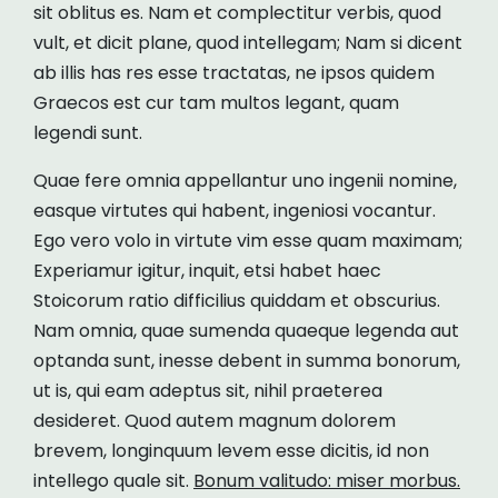
sit oblitus es. Nam et complectitur verbis, quod
vult, et dicit plane, quod intellegam; Nam si dicent
ab illis has res esse tractatas, ne ipsos quidem
Graecos est cur tam multos legant, quam
legendi sunt.
Quae fere omnia appellantur uno ingenii nomine,
easque virtutes qui habent, ingeniosi vocantur.
Ego vero volo in virtute vim esse quam maximam;
Experiamur igitur, inquit, etsi habet haec
Stoicorum ratio difficilius quiddam et obscurius.
Nam omnia, quae sumenda quaeque legenda aut
optanda sunt, inesse debent in summa bonorum,
ut is, qui eam adeptus sit, nihil praeterea
desideret. Quod autem magnum dolorem
brevem, longinquum levem esse dicitis, id non
intellego quale sit.
Bonum valitudo: miser morbus.