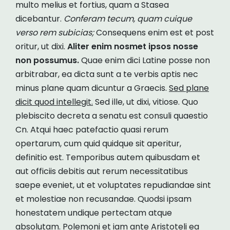
multo melius et fortius, quam a Stasea
dicebantur.
Conferam tecum, quam cuique
verso rem subicias;
Consequens enim est et post
oritur, ut dixi.
Aliter enim nosmet ipsos nosse
non possumus.
Quae enim dici Latine posse non
arbitrabar, ea dicta sunt a te verbis aptis nec
minus plane quam dicuntur a Graecis.
Sed plane
dicit quod intellegit.
Sed ille, ut dixi, vitiose. Quo
plebiscito decreta a senatu est consuli quaestio
Cn. Atqui haec patefactio quasi rerum
opertarum, cum quid quidque sit aperitur,
definitio est. Temporibus autem quibusdam et
aut officiis debitis aut rerum necessitatibus
saepe eveniet, ut et voluptates repudiandae sint
et molestiae non recusandae. Quodsi ipsam
honestatem undique pertectam atque
absolutam. Polemoni et iam ante Aristoteli ea