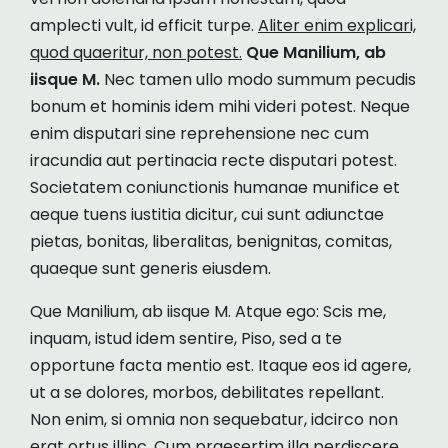
amplecti vult, id efficit turpe.
Aliter enim explicari,
quod quaeritur, non potest.
Que Manilium, ab
iisque M.
Nec tamen ullo modo summum pecudis
bonum et hominis idem mihi videri potest. Neque
enim disputari sine reprehensione nec cum
iracundia aut pertinacia recte disputari potest.
Societatem coniunctionis humanae munifice et
aeque tuens iustitia dicitur, cui sunt adiunctae
pietas, bonitas, liberalitas, benignitas, comitas,
quaeque sunt generis eiusdem.
Que Manilium, ab iisque M. Atque ego: Scis me,
inquam, istud idem sentire, Piso, sed a te
opportune facta mentio est. Itaque eos id agere,
ut a se dolores, morbos, debilitates repellant.
Non enim, si omnia non sequebatur, idcirco non
erat ortus illinc. Cum praesertim illa perdiscere