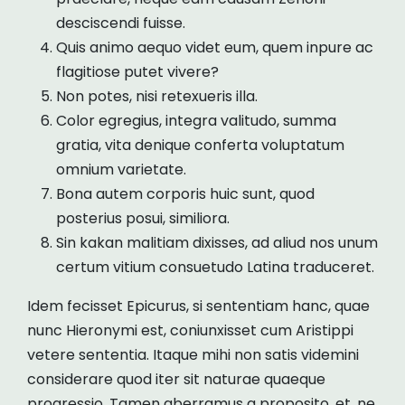
desciscendi fuisse.
Quis animo aequo videt eum, quem inpure ac
flagitiose putet vivere?
Non potes, nisi retexueris illa.
Color egregius, integra valitudo, summa
gratia, vita denique conferta voluptatum
omnium varietate.
Bona autem corporis huic sunt, quod
posterius posui, similiora.
Sin kakan malitiam dixisses, ad aliud nos unum
certum vitium consuetudo Latina traduceret.
Idem fecisset Epicurus, si sententiam hanc, quae
nunc Hieronymi est, coniunxisset cum Aristippi
vetere sententia. Itaque mihi non satis videmini
considerare quod iter sit naturae quaeque
progressio. Tamen aberramus a proposito, et, ne