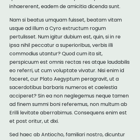
inhaererent, eadem de amicitia dicenda sunt.
Nam si beatus umquam fuisset, beatam vitam
usque ad illum a Cyro extructum rogum
pertulisset. Num igitur dubium est, quin, si in re
ipsa nihil peccatur a superioribus, verbis illi
commodius utantur? Quod cum ita sit,
perspicuum est omnis rectas res atque laudabilis
eo referri, ut cum voluptate vivatur. Nisi enim id
faceret, cur Plato Aegyptum peragravit, ut a
sacerdotibus barbaris numeros et caelestia
acciperet? Sin ea non neglegemus neque tamen
ad finem summi boni referemus, non multum ab
Erilli levitate aberrabimus. Consequens enim est
et post oritur, ut dixi.
Sed haec ab Antiocho, familiari nostro, dicuntur