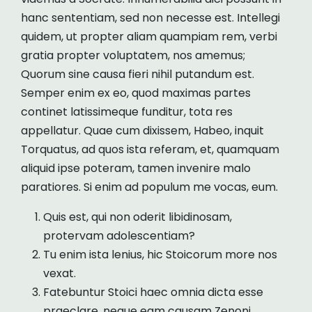
hanc sententiam, sed non necesse est. Intellegi
quidem, ut propter aliam quampiam rem, verbi
gratia propter voluptatem, nos amemus;
Quorum sine causa fieri nihil putandum est.
Semper enim ex eo, quod maximas partes
continet latissimeque funditur, tota res
appellatur. Quae cum dixissem, Habeo, inquit
Torquatus, ad quos ista referam, et, quamquam
aliquid ipse poteram, tamen invenire malo
paratiores. Si enim ad populum me vocas, eum.
Quis est, qui non oderit libidinosam,
protervam adolescentiam?
Tu enim ista lenius, hic Stoicorum more nos
vexat.
Fatebuntur Stoici haec omnia dicta esse
praeclare, neque eam causam Zenoni