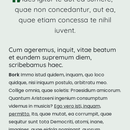
quae non concedantur, aut ea,
quae etiam concessa te nihil
iuvent.
Cum ageremus, inquit, vitae beatum
et eundem supremum diem,
scribebamus haec.
Bork
Immo istud quidem, inquam, quo loco
quidque, nisi iniquum postulo, arbitratu meo.
Collige omnia, quae soletis: Praesidium amicorum.
Quantum Aristoxeni ingenium consumptum
videmus in musicis?
Ego vero isti, inquam,
permitto.
Ita, quae mutat, ea corrumpit, quae
sequitur sunt tota Democriti, atomi, inane,
imagines, quae eidola nominant, quorum