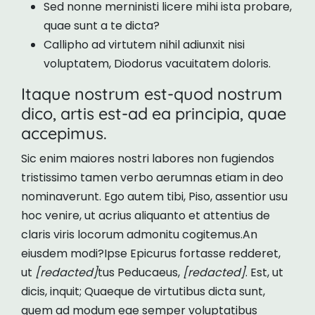
Sed nonne merninisti licere mihi ista probare,
quae sunt a te dicta?
Callipho ad virtutem nihil adiunxit nisi
voluptatem, Diodorus vacuitatem doloris.
Itaque nostrum est-quod nostrum
dico, artis est-ad ea principia, quae
accepimus.
Sic enim maiores nostri labores non fugiendos
tristissimo tamen verbo aerumnas etiam in deo
nominaverunt. Ego autem tibi, Piso, assentior usu
hoc venire, ut acrius aliquanto et attentius de
claris viris locorum admonitu cogitemus.An
eiusdem modi?Ipse Epicurus fortasse redderet,
ut
[redacted]
tus Peducaeus,
[redacted]
. Est, ut
dicis, inquit; Quaeque de virtutibus dicta sunt,
quem ad modum eae semper voluptatibus