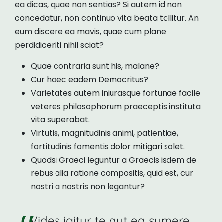
ea dicas, quae non sentias? Si autem id non
concedatur, non continuo vita beata tollitur. An
eum discere ea mavis, quae cum plane
perdidiceriti nihil sciat?
Quae contraria sunt his, malane?
Cur haec eadem Democritus?
Varietates autem iniurasque fortunae facile
veteres philosophorum praeceptis instituta
vita superabat.
Virtutis, magnitudinis animi, patientiae,
fortitudinis fomentis dolor mitigari solet.
Quodsi Graeci leguntur a Graecis isdem de
rebus alia ratione compositis, quid est, cur
nostri a nostris non legantur?
Vides igitur te aut ea sumere,