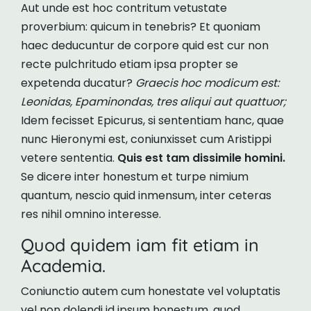
Aut unde est hoc contritum vetustate
proverbium: quicum in tenebris? Et quoniam
haec deducuntur de corpore quid est cur non
recte pulchritudo etiam ipsa propter se
expetenda ducatur?
Graecis hoc modicum est:
Leonidas, Epaminondas, tres aliqui aut quattuor;
Idem fecisset Epicurus, si sententiam hanc, quae
nunc Hieronymi est, coniunxisset cum Aristippi
vetere sententia.
Quis est tam dissimile homini.
Se dicere inter honestum et turpe nimium
quantum, nescio quid inmensum, inter ceteras
res nihil omnino interesse.
Quod quidem iam fit etiam in
Academia.
Coniunctio autem cum honestate vel voluptatis
vel non dolendi id ipsum honestum, quod