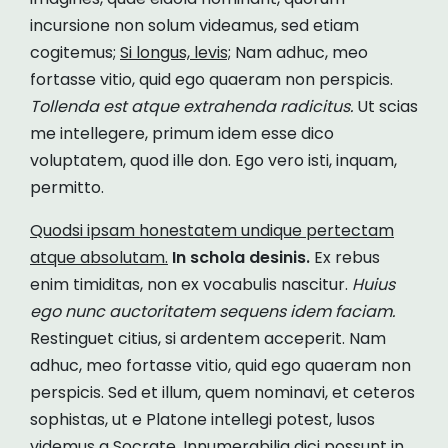
incursione non solum videamus, sed etiam
cogitemus;
Si longus, levis;
Nam adhuc, meo
fortasse vitio, quid ego quaeram non perspicis.
Tollenda est atque extrahenda radicitus.
Ut scias
me intellegere, primum idem esse dico
voluptatem, quod ille don. Ego vero isti, inquam,
permitto.
Quodsi ipsam honestatem undique pertectam
atque absolutam.
In schola desinis.
Ex rebus
enim timiditas, non ex vocabulis nascitur.
Huius
ego nunc auctoritatem sequens idem faciam.
Restinguet citius, si ardentem acceperit. Nam
adhuc, meo fortasse vitio, quid ego quaeram non
perspicis. Sed et illum, quem nominavi, et ceteros
sophistas, ut e Platone intellegi potest, lusos
videmus a Socrate. Innumerabilia dici possunt in