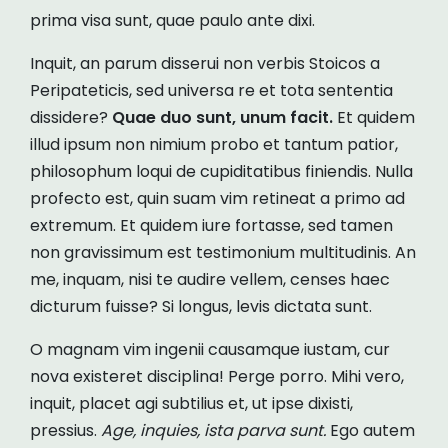
prima visa sunt, quae paulo ante dixi.
Inquit, an parum disserui non verbis Stoicos a
Peripateticis, sed universa re et tota sententia
dissidere?
Quae duo sunt, unum facit.
Et quidem
illud ipsum non nimium probo et tantum patior,
philosophum loqui de cupiditatibus finiendis. Nulla
profecto est, quin suam vim retineat a primo ad
extremum. Et quidem iure fortasse, sed tamen
non gravissimum est testimonium multitudinis. An
me, inquam, nisi te audire vellem, censes haec
dicturum fuisse? Si longus, levis dictata sunt.
O magnam vim ingenii causamque iustam, cur
nova existeret disciplina! Perge porro. Mihi vero,
inquit, placet agi subtilius et, ut ipse dixisti,
pressius.
Age, inquies, ista parva sunt.
Ego autem