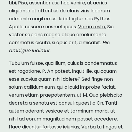
tibi, Piso, assentior usu hoc venire, ut acrius
aliquanto et attentius de claris viris locorum
admonitu cogitemus. Iubet igitur nos Pythius
Apollo noscere nosmet ipsos.
Verum esto;
Sic
vester sapiens magno aliquo emolumento
commotus cicuta, si opus erit, dimicabit.
Hic
ambiguo ludimur.
Tubulum fuisse, qua illum, cuius is condemnatus
est rogatione, P. An potest, inquit ille, quicquam
esse suavius quam nihil dolere? Sed finge non
solum callidum eum, qui aliquid improbe faciat,
verum etiam praepotentem, ut M. Quo plebiscito
decreta a senatu est consuli quaestio Cn. Tanti
autem aderant vesicae et torminum morbi, ut
nihil ad eorum magnitudinem posset accedere.
Haec dicuntur fortasse ieiunius;
Verba tu fingas et